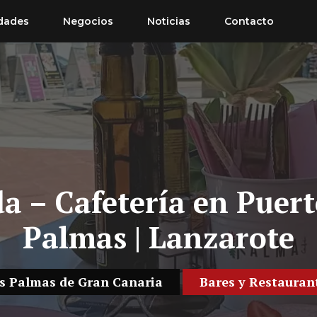
dades
Negocios
Noticias
Contacto
a – Cafetería en Puert
Palmas | Lanzarote
s Palmas de Gran Canaria
Bares y Restauran