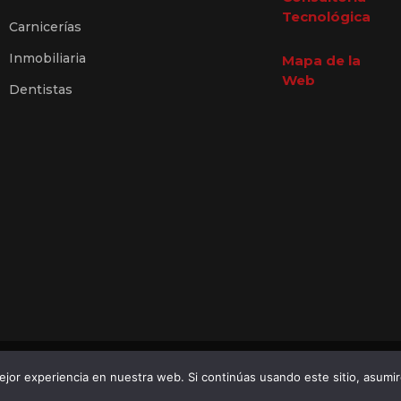
Tecnológica
Carnicerías
Inmobiliaria
Mapa de la
Web
Dentistas
2026 © AbaDirectorio •
Diseño Web Tenerife
jor experiencia en nuestra web. Si continúas usando este sitio, asumi