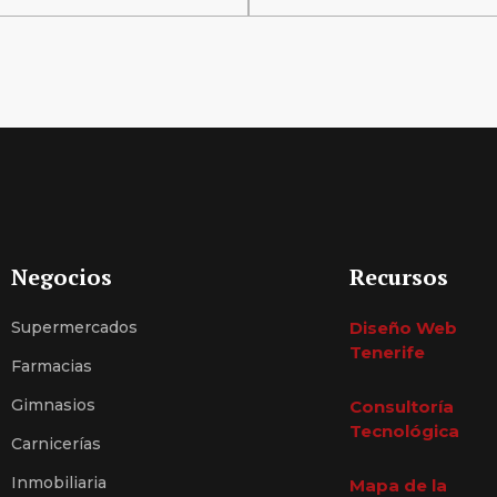
Negocios
Recursos
Supermercados
Diseño Web
Tenerife
Farmacias
Gimnasios
Consultoría
Tecnológica
Carnicerías
Inmobiliaria
Mapa de la