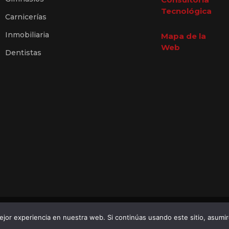
Tecnológica
Carnicerías
Inmobiliaria
Mapa de la
Web
Dentistas
2026 © AbaDirectorio •
Diseño Web Tenerife
jor experiencia en nuestra web. Si continúas usando este sitio, asumi