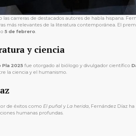
 las carreras de destacados autores de habla hispana. Fernán
ras más relevantes de la literatura contemporánea. El pre
mo
5 de febrero
.
ratura y ciencia
 Pla 2025
fue otorgado al biólogo y divulgador científico
D
tre la ciencia y el humanismo.
íaz
tor de éxitos como
El puñal
y
La herida
, Fernández Díaz ha 
emociones humanas profundas.