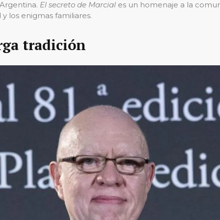
 Argentina.
El secreto de Marcial
es un homenaje a la comun
y los enigmas familiares.
ga tradición