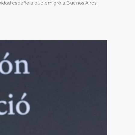
idad española que emigró a Buenos Aires,