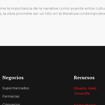
rma la importancia de la narrativa como puente entre cult
, la obra promete ser un hito en la literatura contemporán
Negocios
Recursos
Supermercados
Diseño Web
Tenerife
Farmacias
Gimnasios
Consultoría