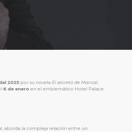
dal 2025
por su novela
El secreto de Marcial
.
el
6 de enero
en el emblemático Hotel Palace
l
, aborda la compleja relación entre un