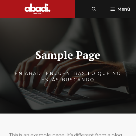
Saltar
Menú
al
contenido
Sample Page
EN ABADI ENCUENTRAS LO QUE NO
ESTÁS BUSCANDO
This is an example page. It’s different from a blog