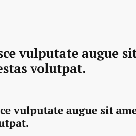
sce vulputate augue si
estas volutpat.
ce vulputate augue sit am
utpat.