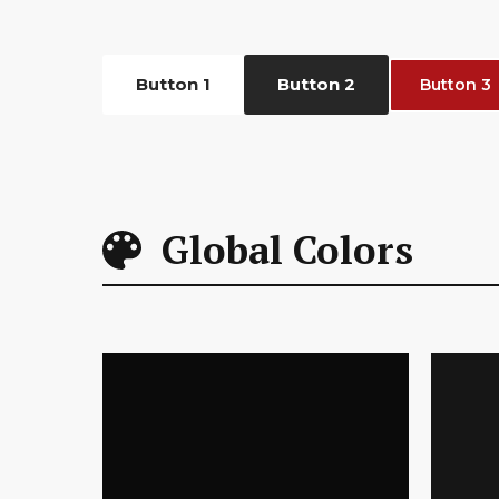
Button 1
Button 2
Button 3
Global Colors