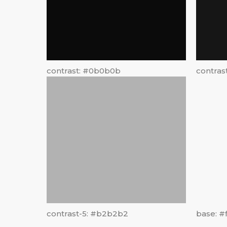
contrast: #0b0b0b
contras
contrast-5: #b2b2b2
base: #