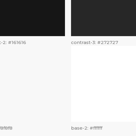
t-2: #161616
contrast-3: #272727
f8f8f8
base-2: #ffffff