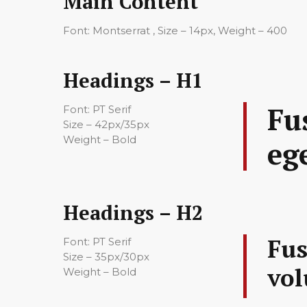
Main Content
Font: Montserrat , Size – 14px, Weight – 400
Headings – H1
Fu
Font: PT Serif
Size – 42px/35px
Weight – Bold
eg
Headings – H2
Fus
Font: PT Serif
Size – 35px/30px
vol
Weight – Bold