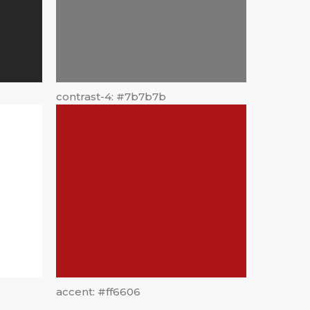
contrast-4: #7b7b7b
accent: #ff6606