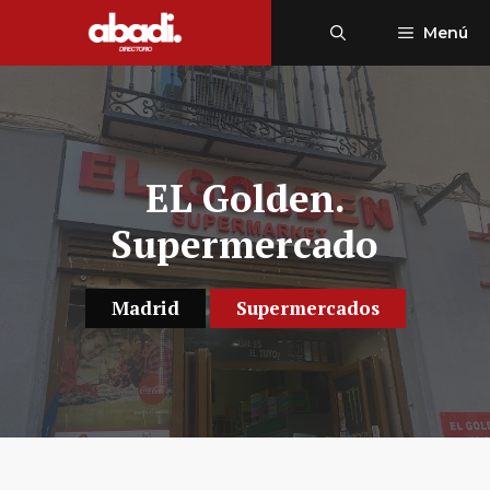
Saltar
Menú
al
contenido
EL Golden.
Supermercado
Madrid
Supermercados