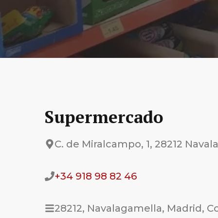
Supermercado
C. de Miralcampo, 1, 28212 Naval
+34 918 98 82 46
28212, Navalagamella, Madrid, 