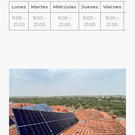
Lunes
Martes
Miércoles
Jueves
Viernes
Sá
9:00 –
9:00 –
9:00 –
9:00 –
9:00 –
Cer
21:00
21:00
21:00
21:00
21:00