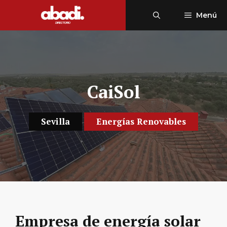
Saltar
Menú
al
contenido
CaiSol
Sevilla
Energías Renovables
Empresa de energía solar