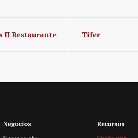
is II Restaurante
Tifer
Negocios
Recursos
Supermercados
Diseño Web