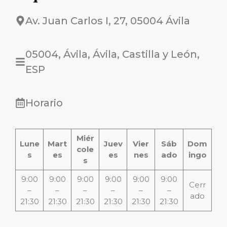
Av. Juan Carlos I, 27, 05004 Ávila
05004, Ávila, Ávila, Castilla y León,
ESP
Horario
Miér
Lune
Mart
Juev
Vier
Sáb
Dom
cole
s
es
es
nes
ado
ingo
s
9:00
9:00
9:00
9:00
9:00
9:00
Cerr
–
–
–
–
–
–
ado
21:30
21:30
21:30
21:30
21:30
21:30