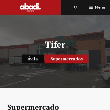
Saltar
Menú
al
contenido
Tifer
Ávila
Supermercados
Supermercado