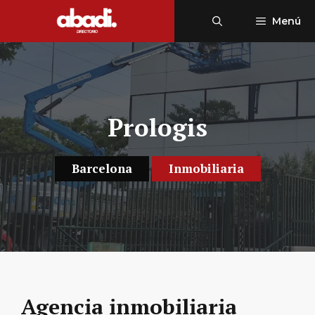
Saltar
Menú
al
contenido
Prologis
Barcelona
Inmobiliaria
Agencia inmobiliaria